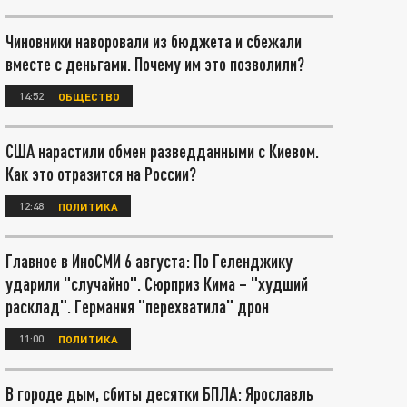
Чиновники наворовали из бюджета и сбежали
вместе с деньгами. Почему им это позволили?
14:52
ОБЩЕСТВО
США нарастили обмен разведданными с Киевом.
Как это отразится на России?
12:48
ПОЛИТИКА
Главное в ИноСМИ 6 августа: По Геленджику
ударили "случайно". Сюрприз Кима – "худший
расклад". Германия "перехватила" дрон
11:00
ПОЛИТИКА
В городе дым, сбиты десятки БПЛА: Ярославль