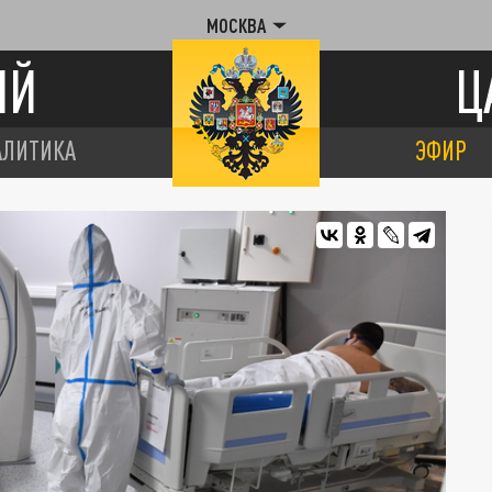
МОСКВА
ИЙ
Ц
АЛИТИКА
ЭФИР