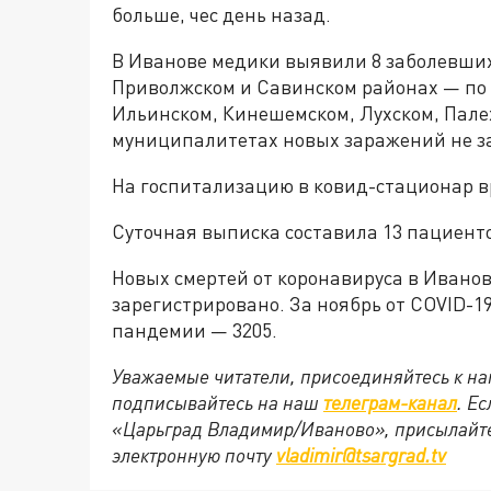
больше, чес день назад.
В Иванове медики выявили 8 заболевших
Приволжском и Савинском районах — по 2
Ильинском, Кинешемском, Лухском, Пале
муниципалитетах новых заражений не з
На госпитализацию в ковид-стационар в
Суточная выписка составила 13 пациент
Новых смертей от коронавируса в Иванов
зарегистрировано. За ноябрь от COVID-19
пандемии — 3205.
Уважаемые читатели, присоединяйтесь к на
подписывайтесь на наш
телеграм-канал
. Е
«Царьград Владимир/Иваново», присылайте
электронную почту
vladimir@tsargrad.tv