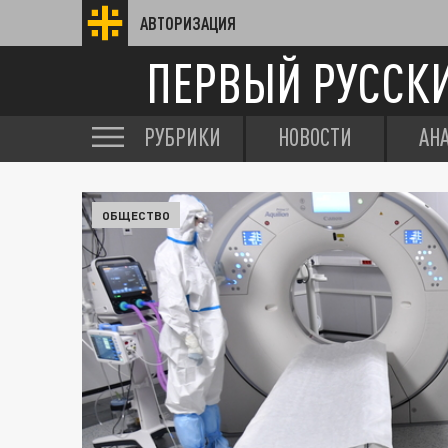
АВТОРИЗАЦИЯ
ПЕРВЫЙ РУССК
РУБРИКИ
НОВОСТИ
АН
ОБЩЕСТВО