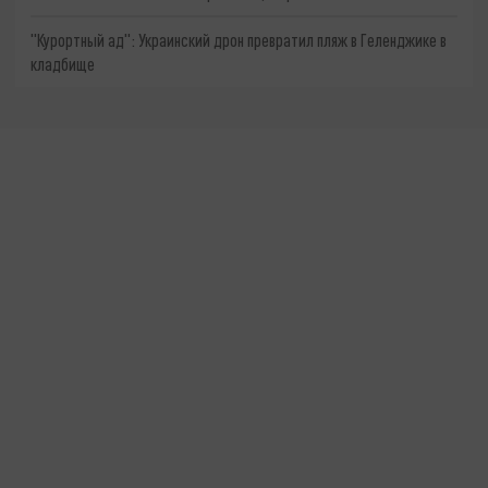
"Курортный ад": Украинский дрон превратил пляж в Геленджике в
кладбище