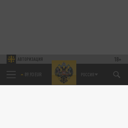
18+
АВТОРИЗАЦИЯ
89.93 EUR
РОССИЯ