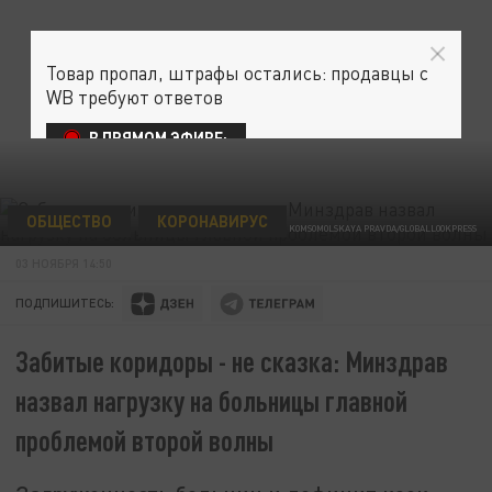
Товар пропал, штрафы остались: продавцы с
WB требуют ответов
В ПРЯМОМ ЭФИРЕ:
ОБЩЕСТВО
КОРОНАВИРУС
KOMSOMOLSKAYA PRAVDA/GLOBALLOOKPRESS
03 НОЯБРЯ 14:50
ПОДПИШИТЕСЬ:
Забитые коридоры - не сказка: Минздрав
назвал нагрузку на больницы главной
проблемой второй волны