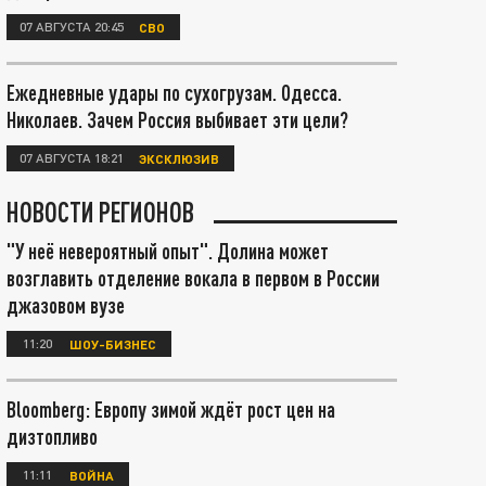
07 АВГУСТА 20:45
СВО
Ежедневные удары по сухогрузам. Одесса.
Николаев. Зачем Россия выбивает эти цели?
07 АВГУСТА 18:21
ЭКСКЛЮЗИВ
НОВОСТИ РЕГИОНОВ
"У неё невероятный опыт". Долина может
возглавить отделение вокала в первом в России
джазовом вузе
11:20
ШОУ-БИЗНЕС
Bloomberg: Европу зимой ждёт рост цен на
дизтопливо
11:11
ВОЙНА