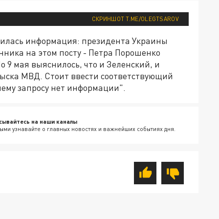
СКРИНШОТ T.ME/OLEGTSAROV
вилась информация: президента Украины
нника на этом посту - Петра Порошенко
о 9 мая выяснилось, что и Зеленский, и
зыска МВД. Стоит ввести соответствующий
шему запросу нет информации".
сывайтесь на наши каналы
ыми узнавайте о главных новостях и важнейших событиях дня.