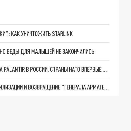
ТКИ": КАК УНИЧТОЖИТЬ STARLINK
. НО БЕДЫ ДЛЯ МАЛЫШЕЙ НЕ ЗАКОНЧИЛИСЬ
"ОЧЕНЬ ПЛОХИЕ НОВОСТИ": БОЛЬШАЯ ОШИБКА PALANTIR В РОССИИ. СТРАНЫ НАТО ВПЕРВЫЕ ЗА СВО ОСТАНОВИЛИ ПОСТАВКИ ОРУЖИЯ. ВСУ ТЕРЯЮТ ПРИГРАНИЧЬЕ?
ТРИ ГЛАВНЫХ ИНСАЙДА ОБ СВО. ОТМЕНА МОБИЛИЗАЦИИ И ВОЗВРАЩЕНИЕ "ГЕНЕРАЛА АРМАГЕДДОНА"? ОТЛИЧНЫЕ НОВОСТИ, КОТОРЫЕ ЖДАЛИ ВСЕ