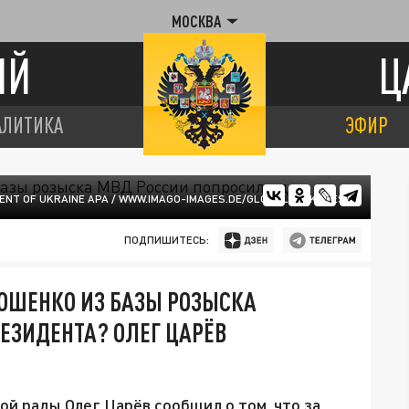
МОСКВА
ИЙ
Ц
АЛИТИКА
ЭФИР
ENT OF UKRAINE APA / WWW.IMAGO-IMAGES.DE/GLOBALLOOKPRESS
ПОДПИШИТЕСЬ:
РОШЕНКО ИЗ БАЗЫ РОЗЫСКА
ЕЗИДЕНТА? ОЛЕГ ЦАРЁВ
ой рады Олег Царёв сообщил о том, что за