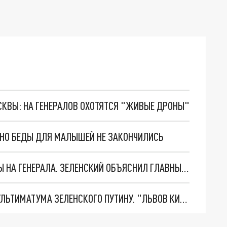
ОСКВЫ: НА ГЕНЕРАЛОВ ОХОТЯТСЯ "ЖИВЫЕ ДРОНЫ"
. НО БЕДЫ ДЛЯ МАЛЫШЕЙ НЕ ЗАКОНЧИЛИСЬ
"МЫ ВАС ЗАСТАВИМ": ЖУТКИЕ ДЕТАЛИ ОХОТЫ НА ГЕНЕРАЛА. ЗЕЛЕНСКИЙ ОБЪЯСНИЛ ГЛАВНЫЙ СМЫСЛ ТЕРАКТА В ЦЕНТРЕ МОСКВЫ
НОВОЕ МАСШТАБНЕЙШЕЕ НАСТУПЛЕНИЕ. ТРИ УЛЬТИМАТУМА ЗЕЛЕНСКОГО ПУТИНУ. "ЛЬВОВ КИМА" ПОСТАВЯТ НА ПВО? ГЛОБАЛЬНЫЙ ПРОРЫВ ПОД ЗАПОРОЖЬЕМ