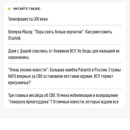
ЧИТАЙТЕ ТАКЖЕ:
Технофашисты XXI века
Оплеуха Маску. "Пора снять белые перчатки": Как уничтожить
Starlink
Даня с Дашей спаслись от боевиков ВСУ. Но беды для малышей не
закончились
"Очень плохие новости": Большая ошибка Palantir в России. Страны
НАТО впервые за СВО остановили поставки оружия. ВСУ теряют
приграничье?
Три главных инсайда об СВО. Отмена мобилизации и возвращение
"генерала Армагеддона"? Отличные новости, которые ждали все