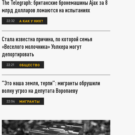
The Telegraph: британские бронемашины Ajax за 8
млрд долларов ломаются на испытаниях
22:32
А КАК У НИХ?
Стала известна причина, по которой семья
«Веселого молочника» Уолкера могут
депортировать
22:21
ОБЩЕСТВО
"Это наша земля, терпи": мигранты обрушили
волну угроз на депутата Воропаеву
22:04
МИГРАНТЫ