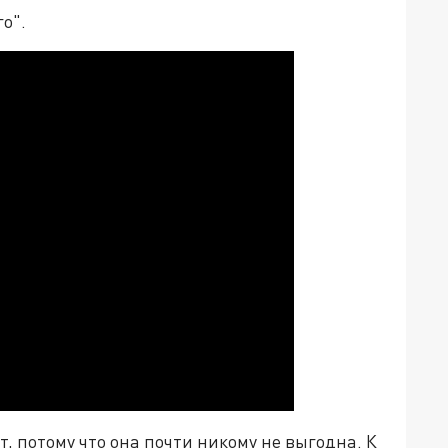
го".
, потому что она почти никому не выгодна. К