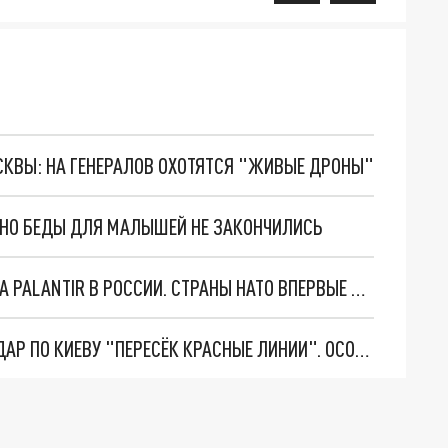
ОСКВЫ: НА ГЕНЕРАЛОВ ОХОТЯТСЯ "ЖИВЫЕ ДРОНЫ"
. НО БЕДЫ ДЛЯ МАЛЫШЕЙ НЕ ЗАКОНЧИЛИСЬ
"ОЧЕНЬ ПЛОХИЕ НОВОСТИ": БОЛЬШАЯ ОШИБКА PALANTIR В РОССИИ. СТРАНЫ НАТО ВПЕРВЫЕ ЗА СВО ОСТАНОВИЛИ ПОСТАВКИ ОРУЖИЯ. ВСУ ТЕРЯЮТ ПРИГРАНИЧЬЕ?
"ТЕРПЕНИЕ ПУТИНА ЛОПНУЛО". РЕКОРДНЫЙ УДАР ПО КИЕВУ "ПЕРЕСЁК КРАСНЫЕ ЛИНИИ". ОСОБЫЕ СПЕЦЫ КНДР НА ЛБС? ТАЙНЫЕ ПЕРЕГОВОРЫ ЕВРОПЫ И МОСКВЫ