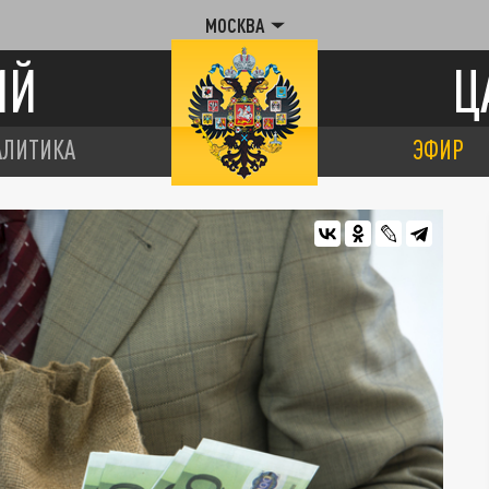
МОСКВА
ИЙ
Ц
АЛИТИКА
ЭФИР