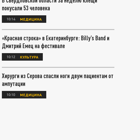
В Свердловской области за неделю клещи
покусали 53 человека
10:14
МЕДИЦИНА
«Красная строка» в Екатеринбурге: Billy’s Band и
Дмитрий Емец на фестивале
10:12
КУЛЬТУРА
Хирурги из Серова спасли ноги двум пациентам от
ампутации
10:10
МЕДИЦИНА