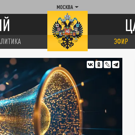
МОСКВА
ИЙ
Ц
АЛИТИКА
ЭФИР