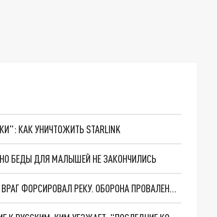
ТКИ": КАК УНИЧТОЖИТЬ STARLINK
. НО БЕДЫ ДЛЯ МАЛЫШЕЙ НЕ ЗАКОНЧИЛИСЬ
НОВОСТИ СИЛЬНО ХУЖЕ, ЧЕМ ДОКЛАДЫВАЛИ. ВРАГ ФОРСИРОВАЛ РЕКУ. ОБОРОНА ПРОВАЛЕНА. КТО ПО ГЛУПОСТИ СПАЛИЛ ПОЗИЦИИ ВС РОССИИ НА ВАЖНЕЙШЕМ ФРОНТЕ?