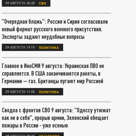
09 АВГУСТА 20:45
СВО
"Очередная блажь": Россия и Сирия согласовали
новый формат русского военного присутствия.
Эксперты задают неудобные вопросы
09 АВГУСТА 19:19
ПОЛИТИКА
Главное в ИноСМИ 9 августа: Украинская ПВО не
справляется. В США заканчиваются ракеты, в
Германии — газ. Британцы пугают мир Россией
09 АВГУСТА 11:00
ПОЛИТИКА
Сводка с фронтов СВО 9 августа: "Одессу утюжат
как не в себя", прорыв армии, Зеленский обещает
пожары в России - уже осенью
09 АВГУСТА 08:30
ОБЩЕСТВО