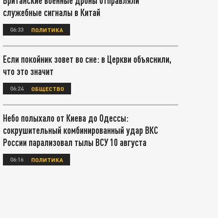
Британские военные дроны отправляли
служебные сигналы в Китай
06:33
ПОЛИТИКА
Если покойник зовет во сне: в Церкви объяснили,
что это значит
06:24
ОБЩЕСТВО
Небо полыхало от Киева до Одессы:
сокрушительный комбинированный удар ВКС
России парализовал тылы ВСУ 10 августа
06:16
ПОЛИТИКА