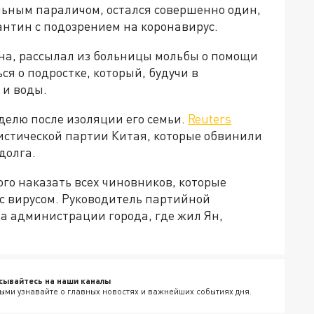
ьным параличом, остался совершенно один,
рантин с подозрением на коронавирус.
на, рассылал из больницы мольбы о помощи
ся о подростке, который, будучи в
 и воды.
делю после изоляции его семьи.
Reuters
стической партии Китая, которые обвинили
долга.
о наказать всех чиновников, которые
с вирусом. Руководитель партийной
ва администрации города, где жил Ян,
сывайтесь на наши каналы
ыми узнавайте о главных новостях и важнейших событиях дня.