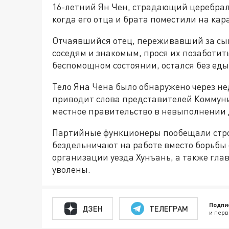
16-летний Ян Чен, страдающий церебрал
когда его отца и брата поместили на ка
Отчаявшийся отец, переживавший за сы
соседям и знакомым, прося их позаботить
беспомощном состоянии, остался без еды
Тело Яна Чена было обнаружено через не
приводит слова представителей Коммуни
местное правительство в невыполнении 
Партийные функционеры пообещали строг
бездельничают на работе вместо борьбы 
организации уезда Хунъань, а также гла
уволены.
Подпи
ДЗЕН
ТЕЛЕГРАМ
и перв