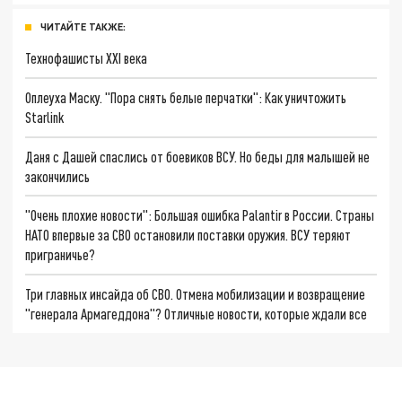
ЧИТАЙТЕ ТАКЖЕ:
Технофашисты XXI века
Оплеуха Маску. "Пора снять белые перчатки": Как уничтожить
Starlink
Даня с Дашей спаслись от боевиков ВСУ. Но беды для малышей не
закончились
"Очень плохие новости": Большая ошибка Palantir в России. Страны
НАТО впервые за СВО остановили поставки оружия. ВСУ теряют
приграничье?
Три главных инсайда об СВО. Отмена мобилизации и возвращение
"генерала Армагеддона"? Отличные новости, которые ждали все