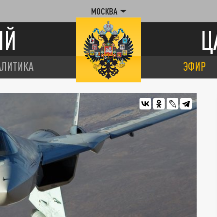
МОСКВА
ИЙ
Ц
АЛИТИКА
ЭФИР