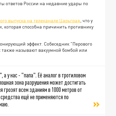
ы ответов России на недавние удары по
ого выпуска на телеканале Царьград
, что у
, которая способна причинить противнику
тонирующий эффект. Собеседник "Перового
ас также называют вакуумной бомбой или
, а у нас - "папа". Её аналог в тротиловом
плошная зона разрушения может достигать
я грозят всем зданиям в 1000 метров от
 средства ещё не применяются по
маю.