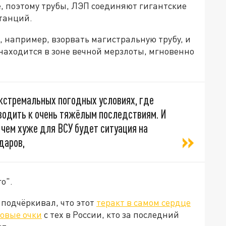
е, поэтому трубы, ЛЭП соединяют гигантские
станций.
, например, взорвать магистральную трубу, и
 находится в зоне вечной мерзлоты, мгновенно
экстремальных погодных условиях, где
водить к очень тяжёлым последствиям. И
 чем хуже для ВСУ будет ситуация на
даров,
о".
подчёркивал, что этот
теракт в самом сердце
зовые очки
с тех в России, кто за последний