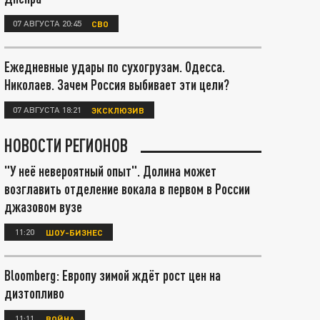
07 АВГУСТА 20:45
СВО
Ежедневные удары по сухогрузам. Одесса.
Николаев. Зачем Россия выбивает эти цели?
07 АВГУСТА 18:21
ЭКСКЛЮЗИВ
НОВОСТИ РЕГИОНОВ
"У неё невероятный опыт". Долина может
возглавить отделение вокала в первом в России
джазовом вузе
11:20
ШОУ-БИЗНЕС
Bloomberg: Европу зимой ждёт рост цен на
дизтопливо
11:11
ВОЙНА