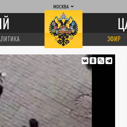
МОСКВА
ИЙ
Ц
АЛИТИКА
ЭФИР