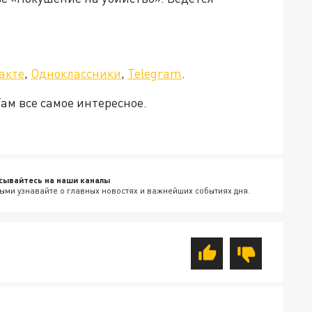
а»!
акте
,
Одноклассники
,
Telegram
.
Там все самое интересное.
сывайтесь на наши каналы
ыми узнавайте о главных новостях и важнейших событиях дня.