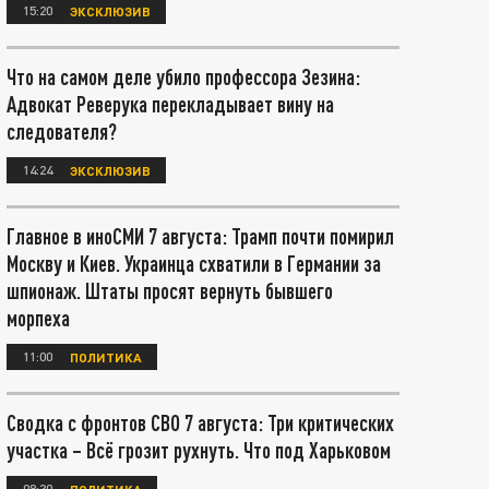
15:20
ЭКСКЛЮЗИВ
Что на самом деле убило профессора Зезина:
Адвокат Реверука перекладывает вину на
следователя?
14:24
ЭКСКЛЮЗИВ
Главное в иноСМИ 7 августа: Трамп почти помирил
Москву и Киев. Украинца схватили в Германии за
шпионаж. Штаты просят вернуть бывшего
морпеха
11:00
ПОЛИТИКА
Сводка с фронтов СВО 7 августа: Три критических
участка – Всё грозит рухнуть. Что под Харьковом
08:30
ПОЛИТИКА