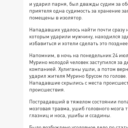
и ударил парня, был дважды судим за обо
приятеля одна судимость за хранение 
помещены в изолятор.
Нападавших удалось найти почти сразу 
которым ударили мужчину, находился здес
избавиться и хотели сделать это позднее
Напомним, в ночь на понедельник 24 июл
Мурино молодой человек заступился за 
компанией. Хулиганы ушли, а потом вер
ударил жителя Мурино брусом по голове. 
Нападавшие скрылись с места происшест
происшествия.
Пострадавший в тяжелом состоянии попал
мозговая травма, ушиб головного мозга 
глазниц и носа, ушибы и ссадины.
Было возбуждено уголовное дело по стат