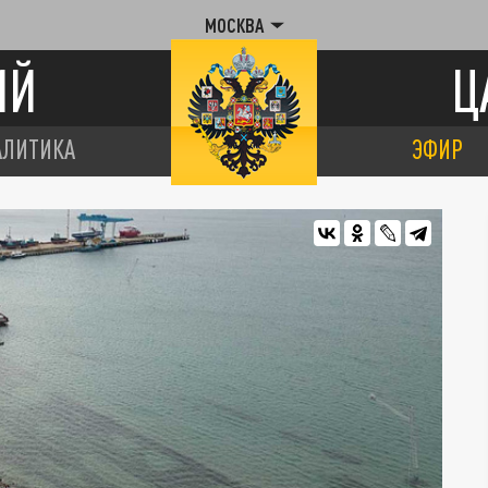
МОСКВА
ИЙ
Ц
АЛИТИКА
ЭФИР