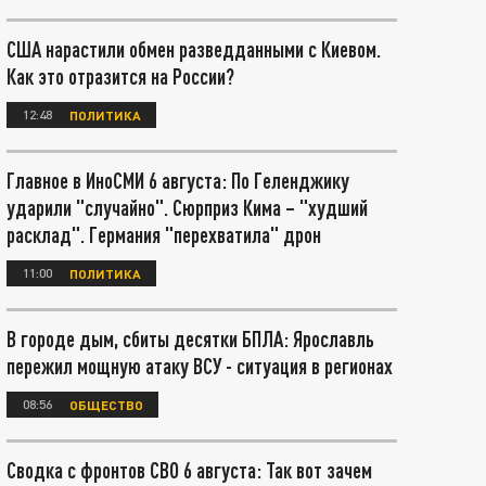
США нарастили обмен разведданными с Киевом.
Как это отразится на России?
12:48
ПОЛИТИКА
Главное в ИноСМИ 6 августа: По Геленджику
ударили "случайно". Сюрприз Кима – "худший
расклад". Германия "перехватила" дрон
11:00
ПОЛИТИКА
В городе дым, сбиты десятки БПЛА: Ярославль
пережил мощную атаку ВСУ - ситуация в регионах
08:56
ОБЩЕСТВО
Сводка с фронтов СВО 6 августа: Так вот зачем