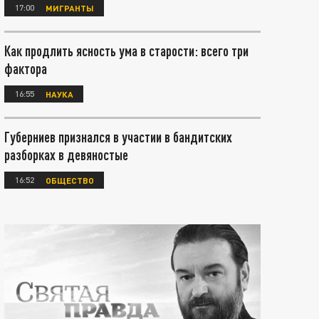
17:00
МИГРАНТЫ
Как продлить ясность ума в старости: всего три
фактора
16:55
НАУКА
Губерниев признался в участии в бандитских
разборках в девяностые
16:52
ОБЩЕСТВО