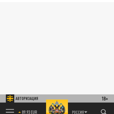
18+
АВТОРИЗАЦИЯ
89.93 EUR
РОССИЯ