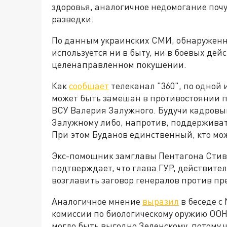
здоровья, аналогичное недомогание поч
разведки.
По данным украинских СМИ, обнаруженн
используется ни в быту, ни в боевых дей
целенаправленном покушении.
Как
сообщает
телеканал "360", по одной 
может быть замешан в противостоянии п
ВСУ Валерия Залужного. Будучи кадров
Залужному либо, напротив, поддерживат
При этом Буданов единственный, кто мож
Экс-помощник замглавы Пентагона Стиве
подтверждает, что глава ГУР, действител
возглавить заговор генералов против пр
Аналогичное мнение
выразил
в беседе с
комиссии по биологическому оружию ООН 
могло быть выгодно Зеленскому, потому 