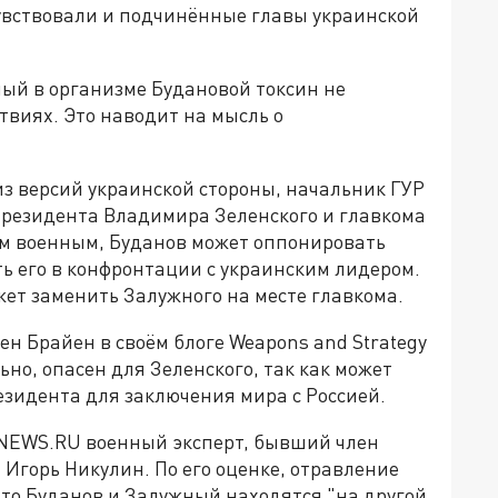
увствовали и подчинённые главы украинской
ый в организме Будановой токсин не
ствиях. Это наводит на мысль о
из версий украинской стороны, начальник ГУР
резидента Владимира Зеленского и главкома
ым военным, Буданов может оппонировать
ь его в конфронтации с украинским лидером.
ет заменить Залужного на месте главкома.
н Брайен в своём блоге Weapons and Strategy
ьно, опасен для Зеленского, так как может
езидента для заключения мира с Россией.
 NEWS.RU военный эксперт, бывший член
Игорь Никулин. По его оценке, отравление
что Буданов и Залужный находятся "на другой