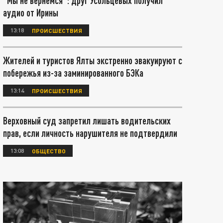
"Мы не вернемся": друг Усольцевых получил
аудио от Ирины
13:18
ПРОИСШЕСТВИЯ
Жителей и туристов Ялты экстренно эвакуируют с
побережья из-за заминированного БЭКа
13:14
ПРОИСШЕСТВИЯ
Верховный суд запретил лишать водительских
прав, если личность нарушителя не подтвердили
13:08
ОБЩЕСТВО