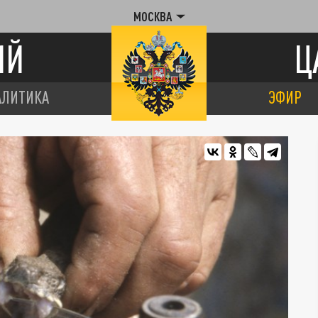
МОСКВА
ИЙ
Ц
АЛИТИКА
ЭФИР