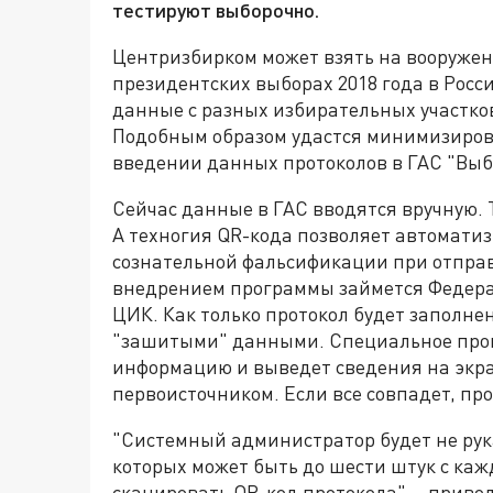
тестируют выборочно.
Центризбирком может взять на вооружен
президентских выборах 2018 года в Росс
данные с разных избирательных участко
Подобным образом удастся минимизирова
введении данных протоколов в ГАС "Выб
Сейчас данные в ГАС вводятся вручную. 
А техногия QR-кода позволяет автоматиз
сознательной фальсификации при отправк
внедрением программы займется Федер
ЦИК. Как только протокол будет заполнен
"зашитыми" данными. Специальное прог
информацию и выведет сведения на экра
первоисточником. Если все совпадет, пр
"Системный администратор будет не рук
которых может быть до шести штук с каждо
сканировать QR-код протокола", - привод