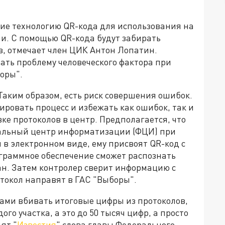
ие технологию QR-кода для использования на
ии. С помощью QR-кода будут забирать
в, отмечает член ЦИК Антон Лопатин.
ть проблему человеческого фактора при
оры".
Таким образом, есть риск совершения ошибок.
ировать процесс и избежать как ошибок, так и
е протоколов в центр. Предполагается, что
альный центр информатизации (ФЦИ) при
 в электронном виде, ему присвоят QR-код с
раммное обеспечение сможет распознать
н. Затем контролер сверит информацию с
отокол направят в ГАС "Выборы".
ами вбивать итоговые цифры из протоколов,
го участка, а это до 50 тысяч цифр, а просто
ят "
Известия
" слова главы Федерального