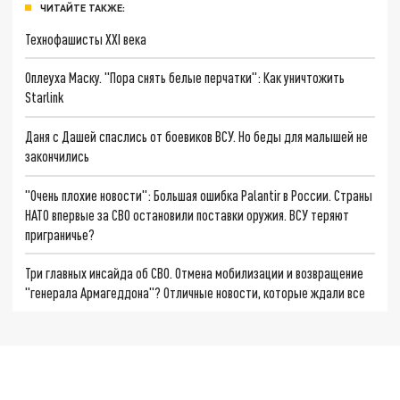
ЧИТАЙТЕ ТАКЖЕ:
Технофашисты XXI века
Оплеуха Маску. "Пора снять белые перчатки": Как уничтожить
Starlink
Даня с Дашей спаслись от боевиков ВСУ. Но беды для малышей не
закончились
"Очень плохие новости": Большая ошибка Palantir в России. Страны
НАТО впервые за СВО остановили поставки оружия. ВСУ теряют
приграничье?
Три главных инсайда об СВО. Отмена мобилизации и возвращение
"генерала Армагеддона"? Отличные новости, которые ждали все