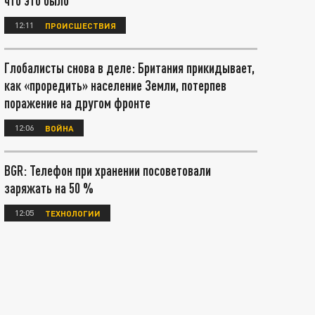
что это было
12:11
ПРОИСШЕСТВИЯ
Глобалисты снова в деле: Британия прикидывает,
как «проредить» население Земли, потерпев
поражение на другом фронте
12:06
ВОЙНА
BGR: Телефон при хранении посоветовали
заряжать на 50 %
12:05
ТЕХНОЛОГИИ