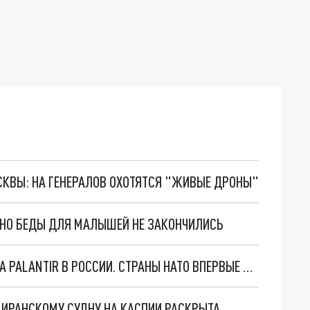
ОСКВЫ: НА ГЕНЕРАЛОВ ОХОТЯТСЯ "ЖИВЫЕ ДРОНЫ"
. НО БЕДЫ ДЛЯ МАЛЫШЕЙ НЕ ЗАКОНЧИЛИСЬ
"ОЧЕНЬ ПЛОХИЕ НОВОСТИ": БОЛЬШАЯ ОШИБКА PALANTIR В РОССИИ. СТРАНЫ НАТО ВПЕРВЫЕ ЗА СВО ОСТАНОВИЛИ ПОСТАВКИ ОРУЖИЯ. ВСУ ТЕРЯЮТ ПРИГРАНИЧЬЕ?
О ИРАНСКОМУ СУДНУ НА КАСПИИ РАСКРЫТА