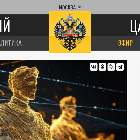
МОСКВА
ИЙ
Ц
АЛИТИКА
ЭФИР