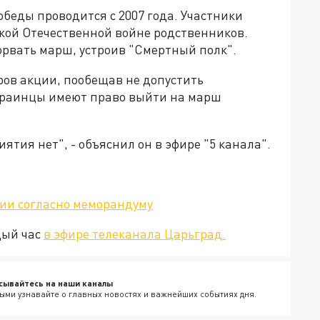
обеды проводится с 2007 года. Участники
кой Отечественной войне родственников.
рвать марш, устроив "Смертный полк".
ров акции, пообещав не допустить
украинцы имеют право выйти на марш
тия нет", - объяснил он в эфире "5 канала".
ии согласно меморандуму
дый час
в эфире телеканала Царьград.
сывайтесь на наши каналы
ыми узнавайте о главных новостях и важнейших событиях дня.