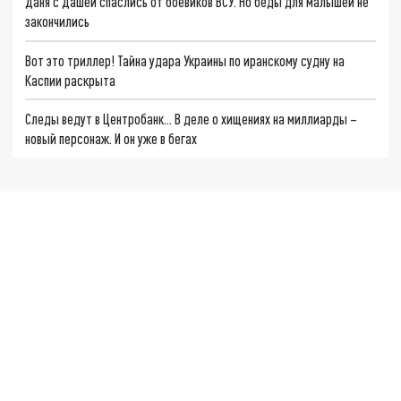
Даня с Дашей спаслись от боевиков ВСУ. Но беды для малышей не
закончились
Вот это триллер! Тайна удара Украины по иранскому судну на
Каспии раскрыта
Следы ведут в Центробанк… В деле о хищениях на миллиарды –
новый персонаж. И он уже в бегах