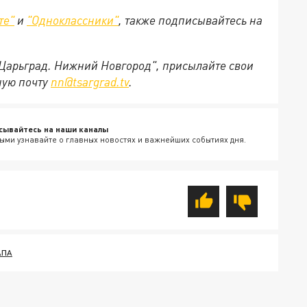
те"
и
"Одноклассники"
, также подписывайтесь на
"Царьград. Нижний Новгород", присылайте свои
ную почту
nn@tsargrad.tv
.
сывайтесь на наши каналы
ыми узнавайте о главных новостях и важнейших событиях дня.
АПА