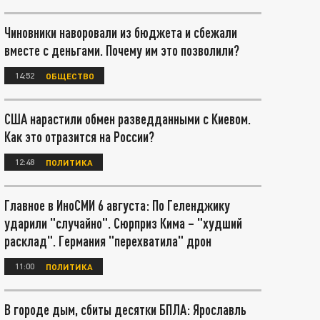
Чиновники наворовали из бюджета и сбежали
вместе с деньгами. Почему им это позволили?
14:52
ОБЩЕСТВО
США нарастили обмен разведданными с Киевом.
Как это отразится на России?
12:48
ПОЛИТИКА
Главное в ИноСМИ 6 августа: По Геленджику
ударили "случайно". Сюрприз Кима – "худший
расклад". Германия "перехватила" дрон
11:00
ПОЛИТИКА
В городе дым, сбиты десятки БПЛА: Ярославль