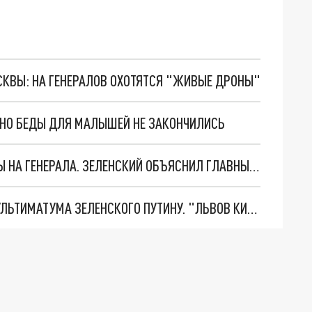
ОСКВЫ: НА ГЕНЕРАЛОВ ОХОТЯТСЯ "ЖИВЫЕ ДРОНЫ"
. НО БЕДЫ ДЛЯ МАЛЫШЕЙ НЕ ЗАКОНЧИЛИСЬ
"МЫ ВАС ЗАСТАВИМ": ЖУТКИЕ ДЕТАЛИ ОХОТЫ НА ГЕНЕРАЛА. ЗЕЛЕНСКИЙ ОБЪЯСНИЛ ГЛАВНЫЙ СМЫСЛ ТЕРАКТА В ЦЕНТРЕ МОСКВЫ
НОВОЕ МАСШТАБНЕЙШЕЕ НАСТУПЛЕНИЕ. ТРИ УЛЬТИМАТУМА ЗЕЛЕНСКОГО ПУТИНУ. "ЛЬВОВ КИМА" ПОСТАВЯТ НА ПВО? ГЛОБАЛЬНЫЙ ПРОРЫВ ПОД ЗАПОРОЖЬЕМ