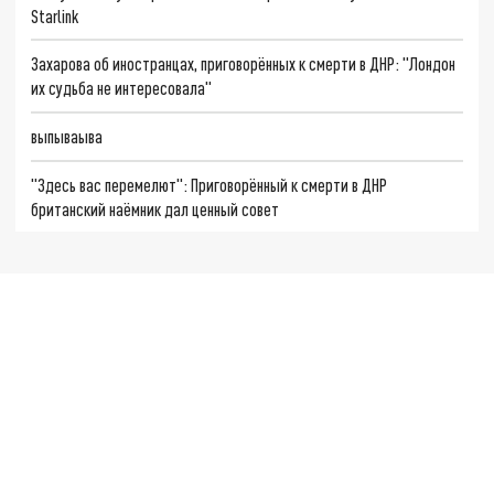
Starlink
Захарова об иностранцах, приговорённых к смерти в ДНР: "Лондон
их судьба не интересовала"
выпываыва
"Здесь вас перемелют": Приговорённый к смерти в ДНР
британский наёмник дал ценный совет