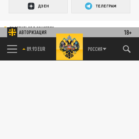
ДЗЕН
ТЕЛЕГРАМ
ПОДЕЛИТЬСЯ В СОЦСЕТЯХ:
18+
АВТОРИЗАЦИЯ
89.93 EUR
РОССИЯ
85.64 BRENT