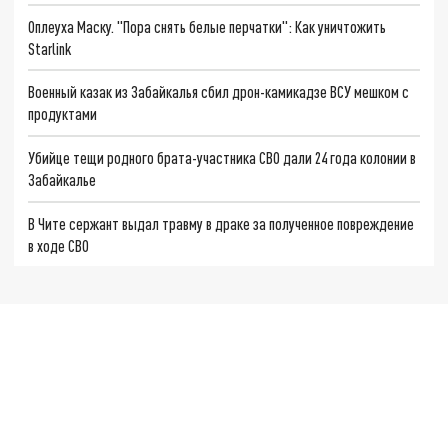
Оплеуха Маску. "Пора снять белые перчатки": Как уничтожить
Starlink
Военный казак из Забайкалья сбил дрон-камикадзе ВСУ мешком с
продуктами
Убийце тещи родного брата-участника СВО дали 24 года колонии в
Забайкалье
В Чите сержант выдал травму в драке за полученное повреждение
в ходе СВО