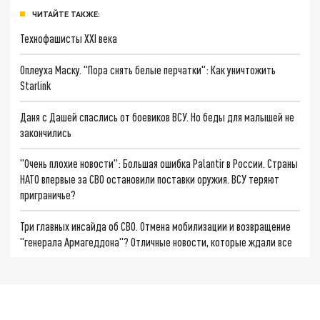
ЧИТАЙТЕ ТАКЖЕ:
Технофашисты XXI века
Оплеуха Маску. "Пора снять белые перчатки": Как уничтожить
Starlink
Даня с Дашей спаслись от боевиков ВСУ. Но беды для малышей не
закончились
"Очень плохие новости": Большая ошибка Palantir в России. Страны
НАТО впервые за СВО остановили поставки оружия. ВСУ теряют
приграничье?
Три главных инсайда об СВО. Отмена мобилизации и возвращение
"генерала Армагеддона"? Отличные новости, которые ждали все