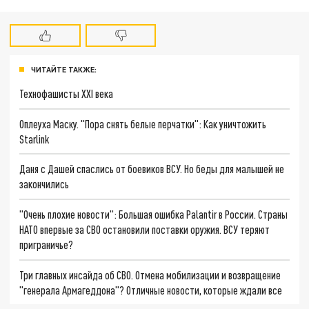
ЧИТАЙТЕ ТАКЖЕ:
Технофашисты XXI века
Оплеуха Маску. "Пора снять белые перчатки": Как уничтожить
Starlink
Даня с Дашей спаслись от боевиков ВСУ. Но беды для малышей не
закончились
"Очень плохие новости": Большая ошибка Palantir в России. Страны
НАТО впервые за СВО остановили поставки оружия. ВСУ теряют
приграничье?
Три главных инсайда об СВО. Отмена мобилизации и возвращение
"генерала Армагеддона"? Отличные новости, которые ждали все