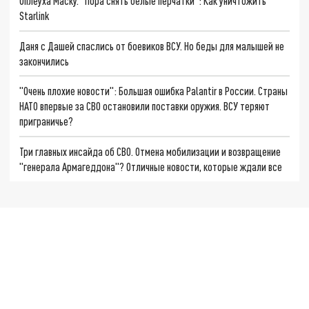
Оплеуха Маску. "Пора снять белые перчатки": Как уничтожить
Starlink
Даня с Дашей спаслись от боевиков ВСУ. Но беды для малышей не
закончились
"Очень плохие новости": Большая ошибка Palantir в России. Страны
НАТО впервые за СВО остановили поставки оружия. ВСУ теряют
приграничье?
Три главных инсайда об СВО. Отмена мобилизации и возвращение
"генерала Армагеддона"? Отличные новости, которые ждали все