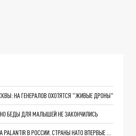
ОСКВЫ: НА ГЕНЕРАЛОВ ОХОТЯТСЯ "ЖИВЫЕ ДРОНЫ"
. НО БЕДЫ ДЛЯ МАЛЫШЕЙ НЕ ЗАКОНЧИЛИСЬ
"ОЧЕНЬ ПЛОХИЕ НОВОСТИ": БОЛЬШАЯ ОШИБКА PALANTIR В РОССИИ. СТРАНЫ НАТО ВПЕРВЫЕ ЗА СВО ОСТАНОВИЛИ ПОСТАВКИ ОРУЖИЯ. ВСУ ТЕРЯЮТ ПРИГРАНИЧЬЕ?