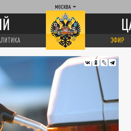
МОСКВА
ИЙ
Ц
АЛИТИКА
ЭФИР