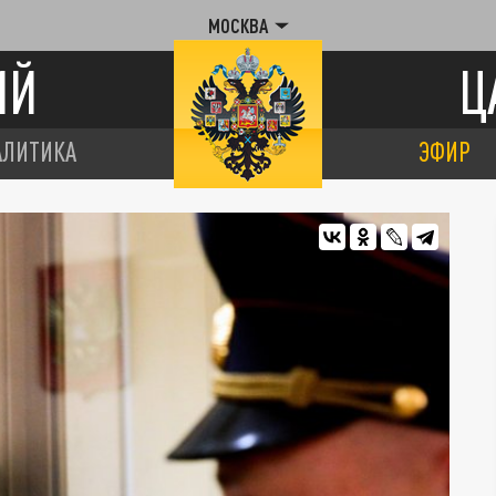
МОСКВА
ИЙ
Ц
АЛИТИКА
ЭФИР