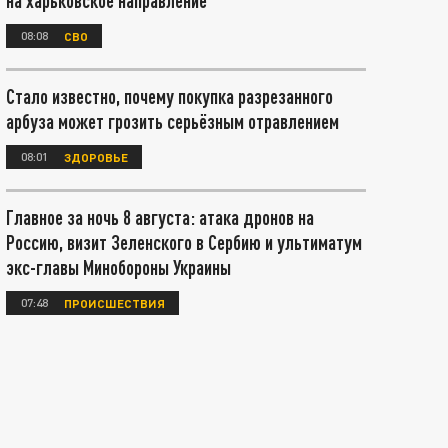
на харьковское направление
08:08
СВО
Стало известно, почему покупка разрезанного
арбуза может грозить серьёзным отравлением
08:01
ЗДОРОВЬЕ
Главное за ночь 8 августа: атака дронов на
Россию, визит Зеленского в Сербию и ультиматум
экс-главы Минобороны Украины
07:48
ПРОИСШЕСТВИЯ