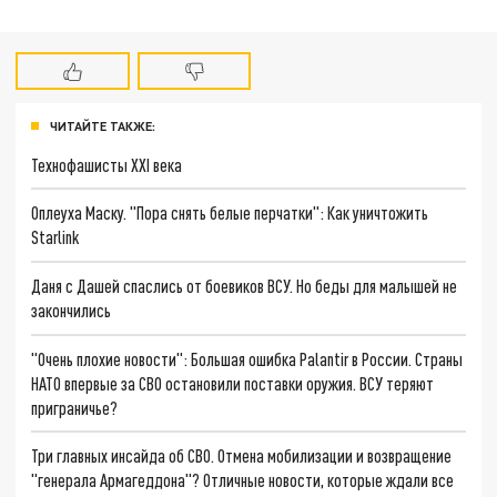
ЧИТАЙТЕ ТАКЖЕ:
Технофашисты XXI века
Оплеуха Маску. "Пора снять белые перчатки": Как уничтожить
Starlink
Даня с Дашей спаслись от боевиков ВСУ. Но беды для малышей не
закончились
"Очень плохие новости": Большая ошибка Palantir в России. Страны
НАТО впервые за СВО остановили поставки оружия. ВСУ теряют
приграничье?
Три главных инсайда об СВО. Отмена мобилизации и возвращение
"генерала Армагеддона"? Отличные новости, которые ждали все