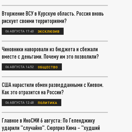
Вторжение ВСУ в Курскую область. Россия вновь
рискует своими территориями?
06 АВГУСТА 17:40
ЭКСКЛЮЗИВ
Чиновники наворовали из бюджета и сбежали
вместе с деньгами. Почему им это позволили?
06 АВГУСТА 14:52
ОБЩЕСТВО
США нарастили обмен разведданными с Киевом.
Как это отразится на России?
06 АВГУСТА 12:48
ПОЛИТИКА
Главное в ИноСМИ 6 августа: По Геленджику
ударили "случайно". Сюрприз Кима – "худший