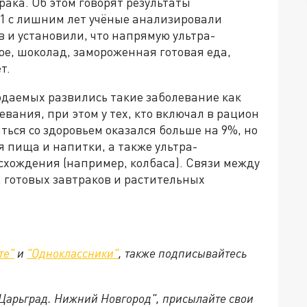
ака. Об этом говорят результаты
11 с лишним лет учёные анализировали
 и установили, что напрямую ультра-
е, шоколад, замороженная готовая еда,
т.
юдаемых развились такие заболевание как
евания, при этом у тех, кто включал в рацион
ься со здоровьем оказался больше на 9%, но
 пища и напитки, а также ультра-
хождения (например, колбаса). Связи между
, готовых завтраков и растительных
те"
и
"Одноклассники"
,
также подписывайтесь
"Царьград. Нижний Новгород", присылайте свои