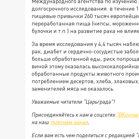
Международного агентства по изучению р
долгосрочного исследования: в течение 
пищевые привычки 260 тысяч европейцев
переработанная пища (чипсы, мороженно
булочки и т.п.) на развитие рака не влияе
За время исследования у 4,4 тысяч набл
рак, диабет и сердечно-сосудистые забол
больше обработанной еды, риск попрощат
виной этому оказалась высококалорийная
обработанные продукты животного проис
потреблением десертов, хлеба, злаковых
заменителей мяса не оказалось.
Уважаемые читатели "Царьграда"!
Присоединяйтесь к нам в соцсетях
"ВКонтак
на
наш
телеграм-канал
.
Если вам есть чем поделиться с редакцией 