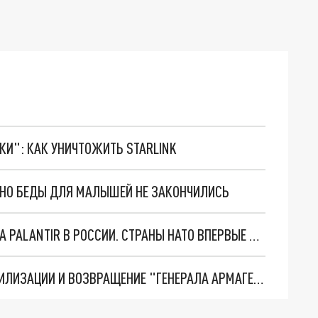
ТКИ": КАК УНИЧТОЖИТЬ STARLINK
. НО БЕДЫ ДЛЯ МАЛЫШЕЙ НЕ ЗАКОНЧИЛИСЬ
"ОЧЕНЬ ПЛОХИЕ НОВОСТИ": БОЛЬШАЯ ОШИБКА PALANTIR В РОССИИ. СТРАНЫ НАТО ВПЕРВЫЕ ЗА СВО ОСТАНОВИЛИ ПОСТАВКИ ОРУЖИЯ. ВСУ ТЕРЯЮТ ПРИГРАНИЧЬЕ?
ТРИ ГЛАВНЫХ ИНСАЙДА ОБ СВО. ОТМЕНА МОБИЛИЗАЦИИ И ВОЗВРАЩЕНИЕ "ГЕНЕРАЛА АРМАГЕДДОНА"? ОТЛИЧНЫЕ НОВОСТИ, КОТОРЫЕ ЖДАЛИ ВСЕ