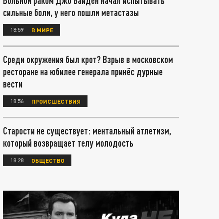
Больной раком Джо Байден начал испытывать
сильные боли, у него пошли метастазы
18:59
В МИРЕ
Среди окружения был крот? Взрыв в московском
ресторане на юбилее генерала принёс дурные
вести
18:56
ПРОИСШЕСТВИЯ
Старости не существует: ментальный атлетизм,
который возвращает телу молодость
18:28
ОБЩЕСТВО