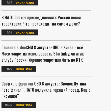
17:05
ЭКСКЛЮЗИВ
В НАТО боятся присоединения к России новой
территории. Что происходит на самом деле?
13:56
ЭКСКЛЮЗИВ
Главное в ИноСМИ 8 августа: ПВО в Киеве - всё.
Маск запретил использовать Starlink для атак
вглубь России. Украине запретили бить по КТК
11:00
ПОЛИТИКА
Сводка с фронтов СВО 8 августа: Звонок Путина –
"это финал". НАТО получила горящий поезд. Коц о
"крышке"
08:30
ПОЛИТИКА