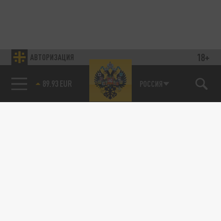
18+
АВТОРИЗАЦИЯ
89.93 EUR
РОССИЯ