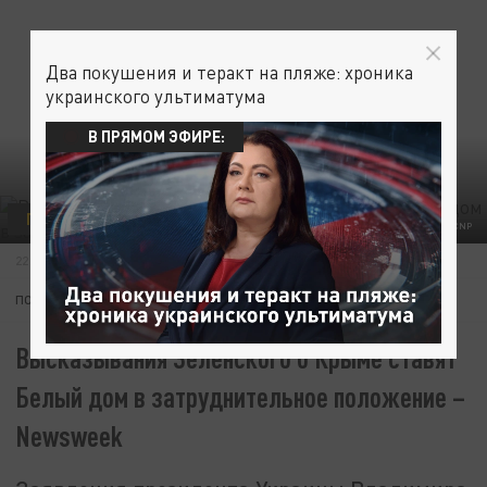
Два покушения и теракт на пляже: хроника
украинского ультиматума
В ПРЯМОМ ЭФИРЕ:
ПОЛИТИКА
УКРАИНА
/GLOBALLOOKPRESS/NATHAN HOWARD - POOL VIA CNP
22 ФЕВРАЛЯ 19:36
ПОДПИШИТЕСЬ:
Высказывания Зеленского о Крыме ставят
Белый дом в затруднительное положение –
Newsweek