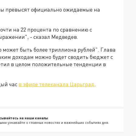
оды превысят официально ожидаемые на
очти на 22 процента по сравнению с
ыражении", - сказал Медведев.
это может быть более триллиона рублей". Глава
аким доходам можно будет сводить бюджет с
етил в целом положительные тенденции в
дый час
в эфире телеканала Царьград
.
сывайтесь на наши каналы
ыми узнавайте о главных новостях и важнейших событиях дня.