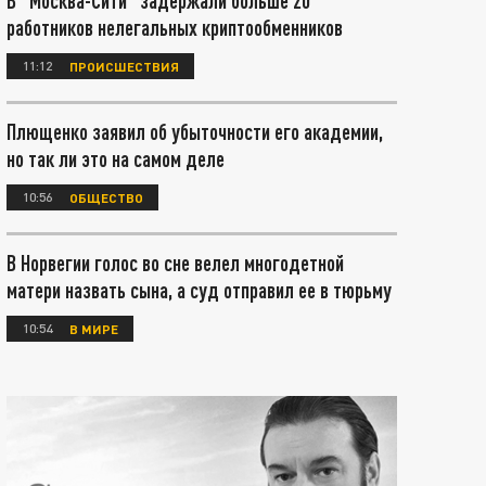
В "Москва-Сити" задержали больше 20
работников нелегальных криптообменников
11:12
ПРОИСШЕСТВИЯ
Плющенко заявил об убыточности его академии,
но так ли это на самом деле
10:56
ОБЩЕСТВО
В Норвегии голос во сне велел многодетной
матери назвать сына, а суд отправил ее в тюрьму
10:54
В МИРЕ