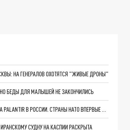
ОСКВЫ: НА ГЕНЕРАЛОВ ОХОТЯТСЯ "ЖИВЫЕ ДРОНЫ"
. НО БЕДЫ ДЛЯ МАЛЫШЕЙ НЕ ЗАКОНЧИЛИСЬ
"ОЧЕНЬ ПЛОХИЕ НОВОСТИ": БОЛЬШАЯ ОШИБКА PALANTIR В РОССИИ. СТРАНЫ НАТО ВПЕРВЫЕ ЗА СВО ОСТАНОВИЛИ ПОСТАВКИ ОРУЖИЯ. ВСУ ТЕРЯЮТ ПРИГРАНИЧЬЕ?
О ИРАНСКОМУ СУДНУ НА КАСПИИ РАСКРЫТА