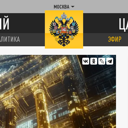
МОСКВА
ИЙ
Ц
АЛИТИКА
ЭФИР