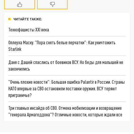
ЧИТАЙТЕ ТАКЖЕ:
Технофашисты XXI века
Оплеуха Маску. "Пора снять белые перчатки": Как уничтожить
Starlink
Даня с Дашей спаслись от боевиков ВСУ. Но беды для малышей не
закончились
"Очень плохие новости": Большая ошибка Palantir в России. Страны
НАТО впервые за СВО остановили поставки оружия. ВСУ теряют
приграничье?
Три главных инсайда об СВО. Отмена мобилизации и возвращение
"генерала Армагеддона"? Отличные новости, которые ждали все