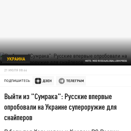
УКРАИНА
ФОТО: MOD RUSSIA/GLOBALLOOKPRESS
21 ИЮЛЯ 08:44
ПОДПИШИТЕСЬ:
Выйти из "Сумрака": Русские впервые
опробовали на Украине супероружие для
снайперов