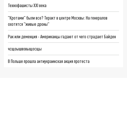
Технофашисты XXI века
"Кротами" были все? Теракт в центре Москвы: На генералов
охотятся "живые дроны"
Рак или деменция - Американцы гадают от чего страдает Байден
чсщоышвовыщосщы
В Польше прошла антиукраинская акция протеста