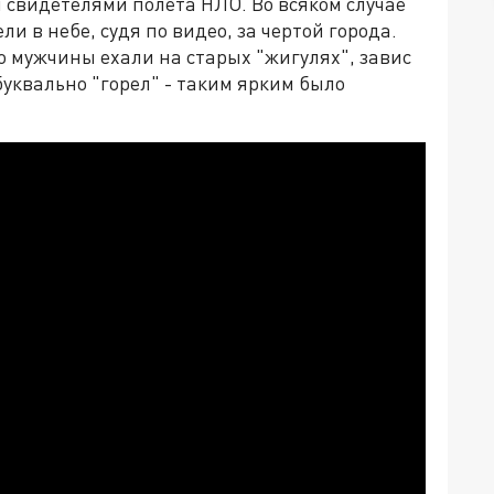
 свидетелями полёта НЛО. Во всяком случае
и в небе, судя по видео, за чертой города.
 мужчины ехали на старых "жигулях", завис
уквально "горел" - таким ярким было