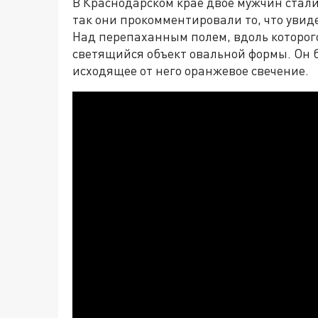
В Краснодарском крае двое мужчин стали
так они прокомментировали то, что увидел
Над перепаханным полем, вдоль которого
светящийся объект овальной формы. Он б
исходящее от него оранжевое свечение.