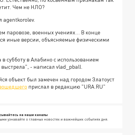
летит. Чем не НЛО?
 agentkorolev.
м паровозе, военных учениях... В конце
ься иные версии, объясняемые физическими
 в субботу в Алабино с использованием
 выстрела", - написал vlad_pball.
ся объект был замечен над городом Златоуст
изошедшего
прислал в редакцию "URA.RU"
сывайтесь на наши каналы
ыми узнавайте о главных новостях и важнейших событиях дня.