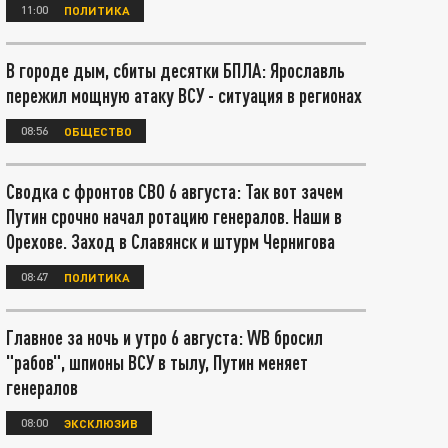
11:00
ПОЛИТИКА
В городе дым, сбиты десятки БПЛА: Ярославль
пережил мощную атаку ВСУ - ситуация в регионах
08:56
ОБЩЕСТВО
Сводка с фронтов СВО 6 августа: Так вот зачем
Путин срочно начал ротацию генералов. Наши в
Орехове. Заход в Славянск и штурм Чернигова
08:47
ПОЛИТИКА
Главное за ночь и утро 6 августа: WB бросил
"рабов", шпионы ВСУ в тылу, Путин меняет
генералов
08:00
ЭКСКЛЮЗИВ