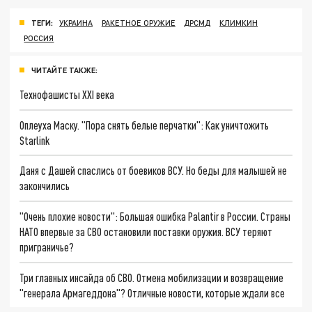
ТЕГИ:
УКРАИНА
РАКЕТНОЕ ОРУЖИЕ
ДРСМД
КЛИМКИН
РОССИЯ
ЧИТАЙТЕ ТАКЖЕ:
Технофашисты XXI века
Оплеуха Маску. "Пора снять белые перчатки": Как уничтожить
Starlink
Даня с Дашей спаслись от боевиков ВСУ. Но беды для малышей не
закончились
"Очень плохие новости": Большая ошибка Palantir в России. Страны
НАТО впервые за СВО остановили поставки оружия. ВСУ теряют
приграничье?
Три главных инсайда об СВО. Отмена мобилизации и возвращение
"генерала Армагеддона"? Отличные новости, которые ждали все