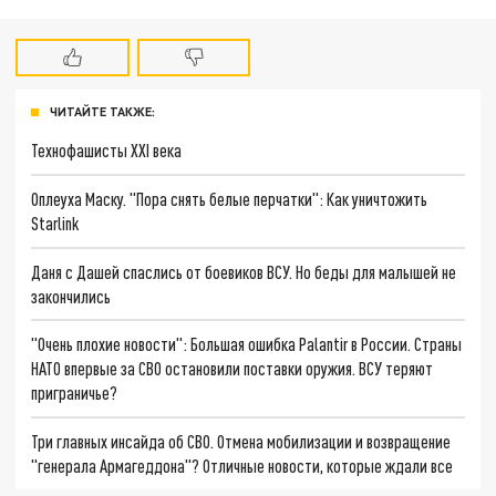
ЧИТАЙТЕ ТАКЖЕ:
Технофашисты XXI века
Оплеуха Маску. "Пора снять белые перчатки": Как уничтожить
Starlink
Даня с Дашей спаслись от боевиков ВСУ. Но беды для малышей не
закончились
"Очень плохие новости": Большая ошибка Palantir в России. Страны
НАТО впервые за СВО остановили поставки оружия. ВСУ теряют
приграничье?
Три главных инсайда об СВО. Отмена мобилизации и возвращение
"генерала Армагеддона"? Отличные новости, которые ждали все