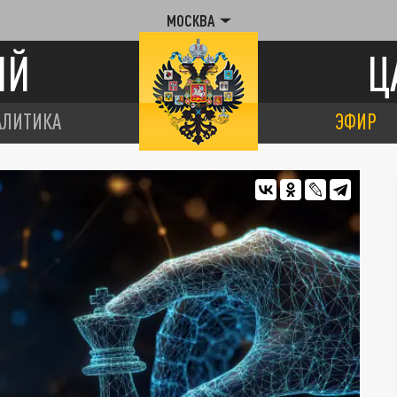
МОСКВА
ИЙ
Ц
АЛИТИКА
ЭФИР