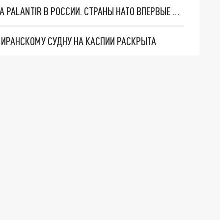
"ОЧЕНЬ ПЛОХИЕ НОВОСТИ": БОЛЬШАЯ ОШИБКА PALANTIR В РОССИИ. СТРАНЫ НАТО ВПЕРВЫЕ ЗА СВО ОСТАНОВИЛИ ПОСТАВКИ ОРУЖИЯ. ВСУ ТЕРЯЮТ ПРИГРАНИЧЬЕ?
О ИРАНСКОМУ СУДНУ НА КАСПИИ РАСКРЫТА