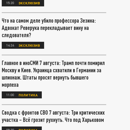
15:20
ЭКСКЛЮЗИВ
Что на самом деле убило профессора Зезина:
Адвокат Реверука перекладывает вину на
следователя?
14:24
ЭКСКЛЮЗИВ
Главное в иноСМИ 7 августа: Трамп почти помирил
Москву и Киев. Украинца схватили в Германии за
шпионаж. Штаты просят вернуть бывшего
морпеха
11:00
ПОЛИТИКА
Сводка с фронтов СВО 7 августа: Три критических
участка – Всё грозит рухнуть. Что под Харьковом
08:30
ПОЛИТИКА