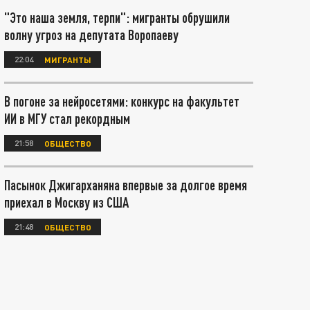
"Это наша земля, терпи": мигранты обрушили
волну угроз на депутата Воропаеву
22:04
МИГРАНТЫ
В погоне за нейросетями: конкурс на факультет
ИИ в МГУ стал рекордным
21:58
ОБЩЕСТВО
Пасынок Джигарханяна впервые за долгое время
приехал в Москву из США
21:48
ОБЩЕСТВО