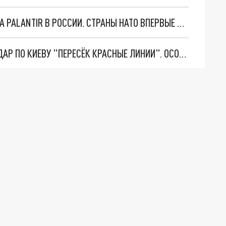
"ОЧЕНЬ ПЛОХИЕ НОВОСТИ": БОЛЬШАЯ ОШИБКА PALANTIR В РОССИИ. СТРАНЫ НАТО ВПЕРВЫЕ ЗА СВО ОСТАНОВИЛИ ПОСТАВКИ ОРУЖИЯ. ВСУ ТЕРЯЮТ ПРИГРАНИЧЬЕ?
"ТЕРПЕНИЕ ПУТИНА ЛОПНУЛО". РЕКОРДНЫЙ УДАР ПО КИЕВУ "ПЕРЕСЁК КРАСНЫЕ ЛИНИИ". ОСОБЫЕ СПЕЦЫ КНДР НА ЛБС? ТАЙНЫЕ ПЕРЕГОВОРЫ ЕВРОПЫ И МОСКВЫ