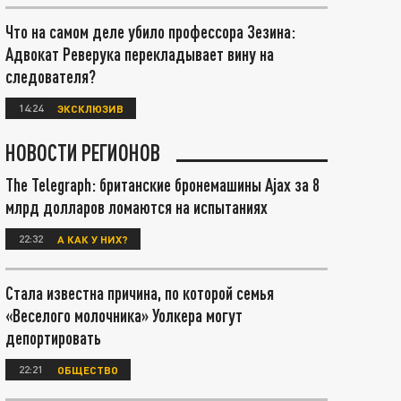
Что на самом деле убило профессора Зезина:
Адвокат Реверука перекладывает вину на
следователя?
14:24
ЭКСКЛЮЗИВ
НОВОСТИ РЕГИОНОВ
The Telegraph: британские бронемашины Ajax за 8
млрд долларов ломаются на испытаниях
22:32
А КАК У НИХ?
Стала известна причина, по которой семья
«Веселого молочника» Уолкера могут
депортировать
22:21
ОБЩЕСТВО