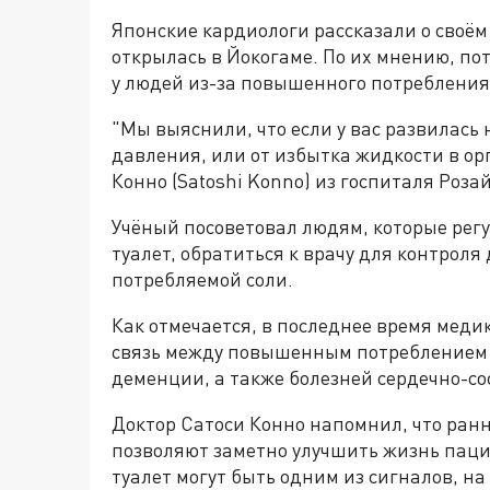
Японские кардиологи рассказали о своём
открылась в Йокогаме. По их мнению, по
у людей из-за повышенного потребления
"Мы выяснили, что если у вас развилась 
давления, или от избытка жидкости в ор
Конно (Satoshi Konno) из госпиталя Роза
Учёный посоветовал людям, которые рег
туалет, обратиться к врачу для контроля
потребляемой соли.
Как отмечается, в последнее время мед
связь между повышенным потреблением с
деменции, а также болезней сердечно-со
Доктор Сатоси Конно напомнил, что ран
позволяют заметно улучшить жизнь паци
туалет могут быть одним из сигналов, н