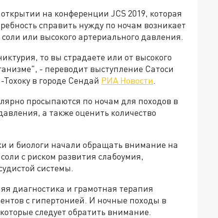
 открытии на конференции JCS 2019, которая
требность справить нужду по ночам возникает
 соли или высокого артериального давления.
никтурия, то вы страдаете или от высокого
ганизме", - переводит выступление Сатоси
й-Тохоку в городе Сендай
РИА Новости
.
улярно просыпаются по ночам для походов в
 давления, а также оценить количество
ики и биологи начали обращать внимание на
оли с риском развития слабоумия,
судистой системы.
няя диагностика и грамотная терапия
ентов с гипертонией. И ночные походы в
а которые следует обратить внимание.