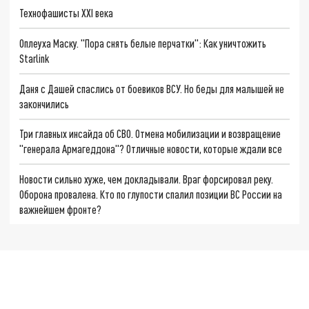
Технофашисты XXI века
Оплеуха Маску. "Пора снять белые перчатки": Как уничтожить
Starlink
Даня с Дашей спаслись от боевиков ВСУ. Но беды для малышей не
закончились
Три главных инсайда об СВО. Отмена мобилизации и возвращение
"генерала Армагеддона"? Отличные новости, которые ждали все
Новости сильно хуже, чем докладывали. Враг форсировал реку.
Оборона провалена. Кто по глупости спалил позиции ВС России на
важнейшем фронте?