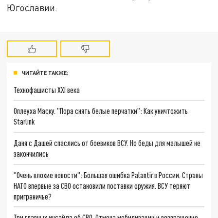
Югославии.
ЧИТАЙТЕ ТАКЖЕ:
Технофашисты XXI века
Оплеуха Маску. "Пора снять белые перчатки": Как уничтожить
Starlink
Даня с Дашей спаслись от боевиков ВСУ. Но беды для малышей не
закончились
"Очень плохие новости": Большая ошибка Palantir в России. Страны
НАТО впервые за СВО остановили поставки оружия. ВСУ теряют
приграничье?
Три главных инсайда об СВО. Отмена мобилизации и возвращение