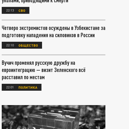
уколами, приводящими к смерти
22:13
СВО
Четверо экстремистов осуждены в Узбекистане за
подготовку нападения на силовиков в России
22:10
ОБЩЕСТВО
Вучич променял русскую дружбу на
евроинтеграцию — визит Зеленского всё
расставил по местам
22:01
ПОЛИТИКА