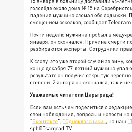
15 января в больницу доставили 44-летн
гололёде около дома № 15 на Серебристо
падения мужчина сломал обе лодыжки. П
смещением осколков, сообщает Telegram
Почти неделю мужчина пробыл в медучреж
января, он скончался. Причина смерти 
разбираются эксперты. Сотрудники прав
К слову, это уже второй случай за зиму, к
конце декабря 77-летний мужчина упал о
результате он получил открытую черепно
степени. 2 января он скончался, так и не
Уважаемые читатели Царьграда!
Если вам есть чем поделиться с редакци
свои наблюдения, вопросы и новости на
"
Вконтакте
",
"Одноклассники"
, на наш
"
spb@Tsargrad.TV