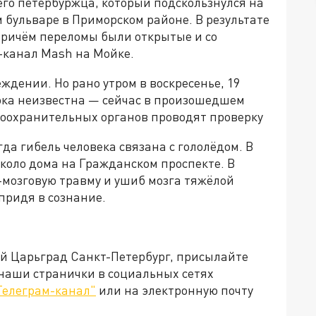
его петербуржца, который подскользнулся на
м бульваре в Приморском районе. В результате
ричём переломы были открытые и со
-канал Mash на Мойке.
дении. Но рано утром в воскресенье, 19
пока неизвестна — сейчас в произошедшем
оохранительных органов проводят проверку
огда гибель человека связана с гололёдом. В
коло дома на Гражданском проспекте. В
-мозговую травму и ушиб мозга тяжёлой
 придя в сознание.
ей Царьград Санкт-Петербург, присылайте
 наши странички в социальных сетях
Телеграм-канал"
или на электронную почту