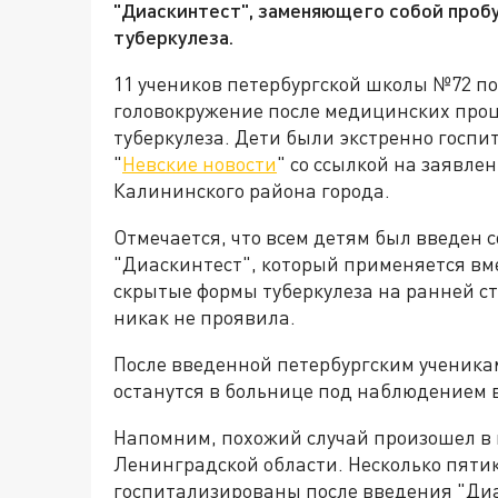
"Диаскинтест", заменяющего собой про
туберкулеза.
11 учеников петербургской школы №72 по
головокружение после медицинских про
туберкулеза. Дети были экстренно госп
"
Невские новости
" со ссылкой на заявл
Калининского района города.
Отмечается, что всем детям был введен
"Диаскинтест", который применяется вм
скрытые формы туберкулеза на ранней ст
никак не проявила.
После введенной петербургским ученика
останутся в больнице под наблюдением в
Напомним, похожий случай произошел в 
Ленинградской области. Несколько пят
госпитализированы после введения "Диа