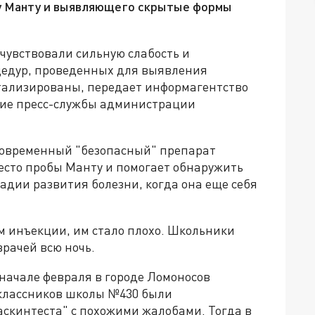
бу Манту и выявляющего скрытые формы
чувствовали сильную слабость и
цедур, проведенных для выявления
итализированы, передает информагентство
ение пресс-службы администрации
 современный "безопасный" препарат
есто пробы Манту и помогает обнаружить
адии развития болезни, когда она еще себя
м инъекции, им стало плохо. Школьники
рачей всю ночь.
начале февраля в городе Ломоносов
иклассников школы №430 были
скинтеста" с похожими жалобами. Тогда в