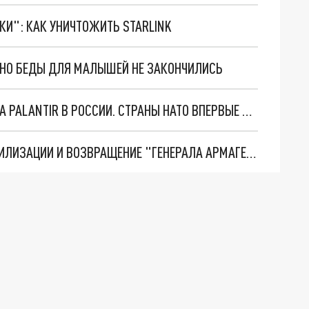
ТКИ": КАК УНИЧТОЖИТЬ STARLINK
. НО БЕДЫ ДЛЯ МАЛЫШЕЙ НЕ ЗАКОНЧИЛИСЬ
"ОЧЕНЬ ПЛОХИЕ НОВОСТИ": БОЛЬШАЯ ОШИБКА PALANTIR В РОССИИ. СТРАНЫ НАТО ВПЕРВЫЕ ЗА СВО ОСТАНОВИЛИ ПОСТАВКИ ОРУЖИЯ. ВСУ ТЕРЯЮТ ПРИГРАНИЧЬЕ?
ТРИ ГЛАВНЫХ ИНСАЙДА ОБ СВО. ОТМЕНА МОБИЛИЗАЦИИ И ВОЗВРАЩЕНИЕ "ГЕНЕРАЛА АРМАГЕДДОНА"? ОТЛИЧНЫЕ НОВОСТИ, КОТОРЫЕ ЖДАЛИ ВСЕ