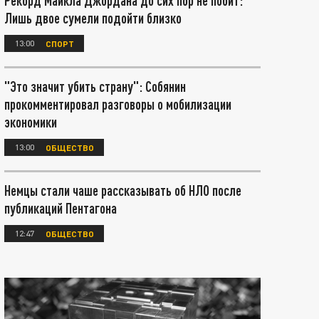
Рекорд Майкла Джордана до сих пор не побит:
Лишь двое сумели подойти близко
13:00
СПОРТ
"Это значит убить страну": Собянин
прокомментировал разговоры о мобилизации
экономики
13:00
ОБЩЕСТВО
Немцы стали чаше рассказывать об НЛО после
публикаций Пентагона
12:47
ОБЩЕСТВО