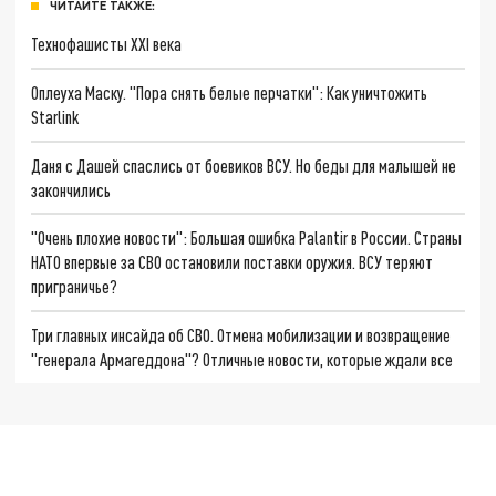
ЧИТАЙТЕ ТАКЖЕ:
Технофашисты XXI века
Оплеуха Маску. "Пора снять белые перчатки": Как уничтожить
Starlink
Даня с Дашей спаслись от боевиков ВСУ. Но беды для малышей не
закончились
"Очень плохие новости": Большая ошибка Palantir в России. Страны
НАТО впервые за СВО остановили поставки оружия. ВСУ теряют
приграничье?
Три главных инсайда об СВО. Отмена мобилизации и возвращение
"генерала Армагеддона"? Отличные новости, которые ждали все