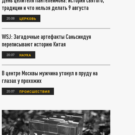
День целителя Пантелеймона: история святого,
традиции и что нельзя делать 9 августа
20:08
ЦЕРКОВЬ
WSJ: Загадочные артефакты Саньсиндуя
переписывают историю Китая
20:07
НАУКА
В центре Москвы мужчина утонул в пруду на
глазах у прохожих
20:07
ПРОИСШЕСТВИЯ