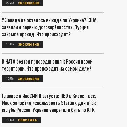
20:30
ЭКСКЛЮЗИВ
У Запада не осталось выхода по Украине? США
заявили о первых договорённостях, Турция
закрыла проход. Что происходит?
17:05
ЭКСКЛЮЗИВ
В НАТО боятся присоединения к России новой
территории. Что происходит на самом деле?
13:56
ЭКСКЛЮЗИВ
Главное в ИноСМИ 8 августа: ПВО в Киеве - всё.
Маск запретил использовать Starlink для атак
вглубь России. Украине запретили бить по КТК
11:00
ПОЛИТИКА