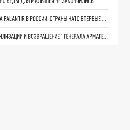
. НО БЕДЫ ДЛЯ МАЛЫШЕЙ НЕ ЗАКОНЧИЛИСЬ
"ОЧЕНЬ ПЛОХИЕ НОВОСТИ": БОЛЬШАЯ ОШИБКА PALANTIR В РОССИИ. СТРАНЫ НАТО ВПЕРВЫЕ ЗА СВО ОСТАНОВИЛИ ПОСТАВКИ ОРУЖИЯ. ВСУ ТЕРЯЮТ ПРИГРАНИЧЬЕ?
ТРИ ГЛАВНЫХ ИНСАЙДА ОБ СВО. ОТМЕНА МОБИЛИЗАЦИИ И ВОЗВРАЩЕНИЕ "ГЕНЕРАЛА АРМАГЕДДОНА"? ОТЛИЧНЫЕ НОВОСТИ, КОТОРЫЕ ЖДАЛИ ВСЕ