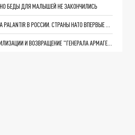
. НО БЕДЫ ДЛЯ МАЛЫШЕЙ НЕ ЗАКОНЧИЛИСЬ
"ОЧЕНЬ ПЛОХИЕ НОВОСТИ": БОЛЬШАЯ ОШИБКА PALANTIR В РОССИИ. СТРАНЫ НАТО ВПЕРВЫЕ ЗА СВО ОСТАНОВИЛИ ПОСТАВКИ ОРУЖИЯ. ВСУ ТЕРЯЮТ ПРИГРАНИЧЬЕ?
ТРИ ГЛАВНЫХ ИНСАЙДА ОБ СВО. ОТМЕНА МОБИЛИЗАЦИИ И ВОЗВРАЩЕНИЕ "ГЕНЕРАЛА АРМАГЕДДОНА"? ОТЛИЧНЫЕ НОВОСТИ, КОТОРЫЕ ЖДАЛИ ВСЕ