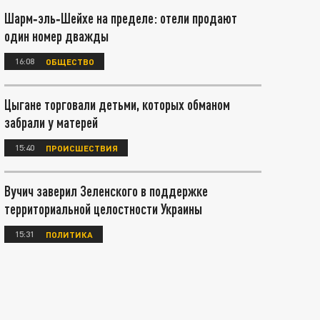
Шарм‑эль‑Шейхе на пределе: отели продают
один номер дважды
16:08
ОБЩЕСТВО
Цыгане торговали детьми, которых обманом
забрали у матерей
15:40
ПРОИСШЕСТВИЯ
Вучич заверил Зеленского в поддержке
территориальной целостности Украины
15:31
ПОЛИТИКА