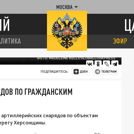
МОСКВА
ИЙ
Ц
АЛИТИКА
ЭФИР
ФОТО: MADELEINE KELLY/GLOBALLOOKPRESS
ПОДПИШИТЕСЬ:
ЯДОВ ПО ГРАЖДАНСКИМ
И
5 артиллерийских снарядов по объектам
ерегу Херсонщины.