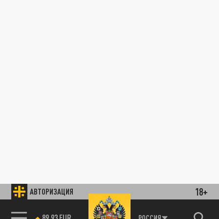
18+
АВТОРИЗАЦИЯ
89.93 EUR
РОССИЯ