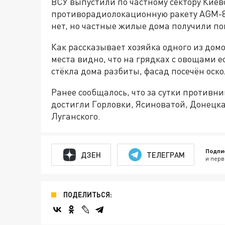
ВСУ выпустили по частному сектору Киев
противорадиолокационную ракету AGM-8
нет, но частные жилые дома получили п
Как рассказывает хозяйка одного из домо
места видно, что на грядках с овощами е
стёкла дома разбиты, фасад посечён оск
Ранее сообщалось, что за сутки противн
достигли Горловки, Ясиноватой, Донецк
Луганского.
Подпи
ДЗЕН
ТЕЛЕГРАМ
и перв
ПОДЕЛИТЬСЯ: