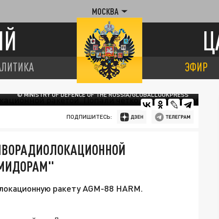
МОСКВА
ИЙ
Ц
АЛИТИКА
ЭФИР
© MINISTRY OF DEFENCE OF THE RUSSIA/GLOBALLOOKPRESS
ПОДПИШИТЕСЬ:
ТИВОРАДИОЛОКАЦИОННОЙ
ОМИДОРАМ"
олокационную ракету AGM-88 HARM.