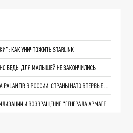
ТКИ": КАК УНИЧТОЖИТЬ STARLINK
. НО БЕДЫ ДЛЯ МАЛЫШЕЙ НЕ ЗАКОНЧИЛИСЬ
"ОЧЕНЬ ПЛОХИЕ НОВОСТИ": БОЛЬШАЯ ОШИБКА PALANTIR В РОССИИ. СТРАНЫ НАТО ВПЕРВЫЕ ЗА СВО ОСТАНОВИЛИ ПОСТАВКИ ОРУЖИЯ. ВСУ ТЕРЯЮТ ПРИГРАНИЧЬЕ?
ТРИ ГЛАВНЫХ ИНСАЙДА ОБ СВО. ОТМЕНА МОБИЛИЗАЦИИ И ВОЗВРАЩЕНИЕ "ГЕНЕРАЛА АРМАГЕДДОНА"? ОТЛИЧНЫЕ НОВОСТИ, КОТОРЫЕ ЖДАЛИ ВСЕ