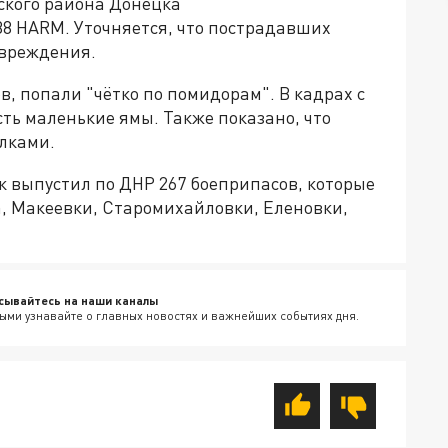
ского района Донецка
8 HARM. Уточняется, что пострадавших
овреждения.
в, попали "чётко по помидорам". В кадрах с
сть маленькие ямы. Также показано, что
олками.
ик выпустил по ДНР 267 боеприпасов, которые
а, Макеевки, Старомихайловки, Еленовки,
сывайтесь на наши каналы
ыми узнавайте о главных новостях и важнейших событиях дня.