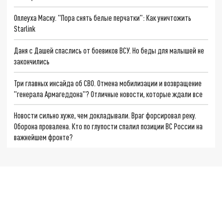
Оплеуха Маску. "Пора снять белые перчатки": Как уничтожить
Starlink
Даня с Дашей спаслись от боевиков ВСУ. Но беды для малышей не
закончились
Три главных инсайда об СВО. Отмена мобилизации и возвращение
"генерала Армагеддона"? Отличные новости, которые ждали все
Новости сильно хуже, чем докладывали. Враг форсировал реку.
Оборона провалена. Кто по глупости спалил позиции ВС России на
важнейшем фронте?