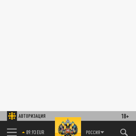
18+
АВТОРИЗАЦИЯ
89.93 EUR
РОССИЯ