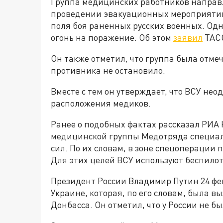
Группа медицинских работников направл
проведении эвакуационных мероприятий,
поля боя раненных русских военных. Од
огонь на поражение. Об этом
заявил
ТАСС
Он также отметил, что группа была отме
противника не остановило.
Вместе с тем он утверждает, что ВСУ не
расположения медиков.
Ранее о подобных фактах рассказал РИ
медицинской группы Медотряда специал
сил. По их словам, в зоне спецоперации
Для этих целей ВСУ используют беспило
Президент России Владимир Путин 24 фе
Украине, которая, по его словам, была 
Донбасса. Он отметил, что у России не б