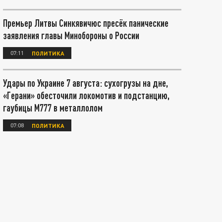
Премьер Литвы Синкявичюс пресёк панические
заявления главы Минобороны о России
07:11
ПОЛИТИКА
Удары по Украине 7 августа: сухогрузы на дне,
«Герани» обесточили локомотив и подстанцию,
гаубицы М777 в металлолом
07:08
ПОЛИТИКА