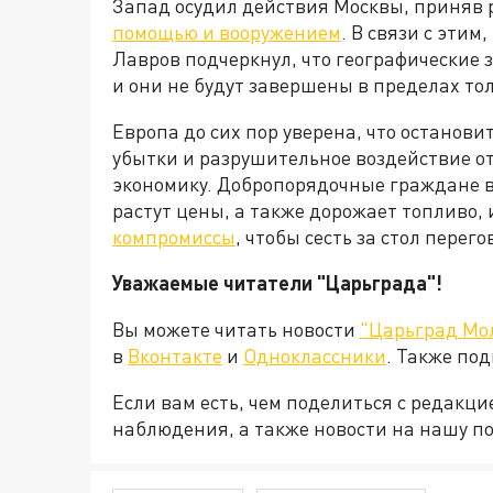
Запад осудил действия Москвы, приняв
помощью и вооружением
. В связи с эти
Лавров подчеркнул, что географические
и они не будут завершены в пределах то
Европа до сих пор уверена, что останови
убытки и разрушительное воздействие о
экономику. Добропорядочные граждане в
растут цены, а также дорожает топливо, 
компромиссы
, чтобы сесть за стол пере
Уважаемые читатели "Царьграда"!
Вы можете читать новости
"Царьград Мо
в
Вконтакте
и
Одноклассники
. Также по
Если вам есть, чем поделиться с редакц
наблюдения, а также новости на нашу по