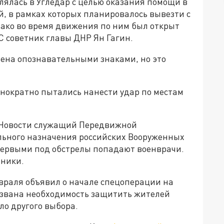
ялась в Угледар с целью оказания помощи в
 в рамках которых планировалось вывезти с
нако во время движения по ним был открыт
 советник главы ДНР Ян Гагин.
чена опознавательными знаками, но это
однократно пытались нанести удар по местам
А Новости служащий Передвижной
ьного назначения российских Вооруженных
 первыми под обстрелы попадают военврачи.
тники.
враля объявил о начале спецоперации на
вызвана необходимость защитить жителей
ыло другого выбора.