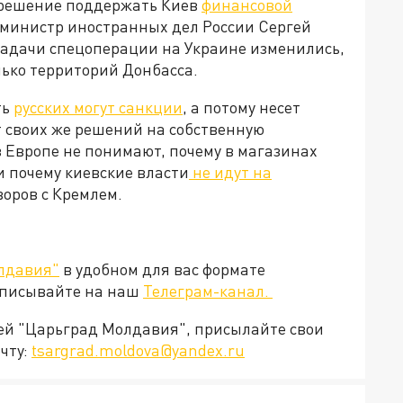
 решение поддержать Киев
финансовой
м, министр иностранных дел России Сергей
 задачи спецоперации на Украине изменились,
лько территорий Донбасса.
ть
русских могут санкции
, а потому несет
т своих же решений на собственную
 Европе не понимают, почему в магазинах
и почему киевские власти
не идут на
говоров с Кремлем.
лдавия"
в удобном для вас формате
дписывайте на наш
Телеграм-канал.
ией "Царьград Молдавия", присылайте свои
чту:
tsargrad.moldova@yandex.ru